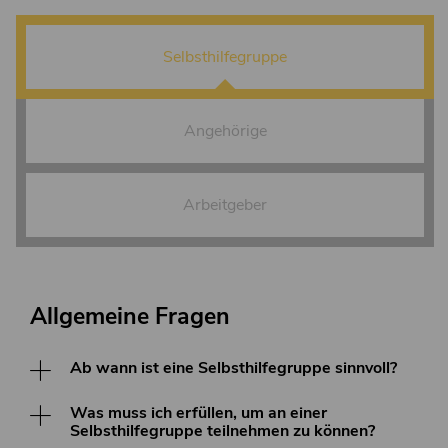
Selbsthilfegruppe
Angehörige
Arbeitgeber
Allgemeine Fragen
Ab wann ist eine Selbsthilfegruppe sinnvoll?
Eine Selbsthilfegruppe ist immer dann sinnvoll,
Was muss ich erfüllen, um an einer
wenn Betroffene bereit sind, sich ihrer
Selbsthilfegruppe teilnehmen zu können?